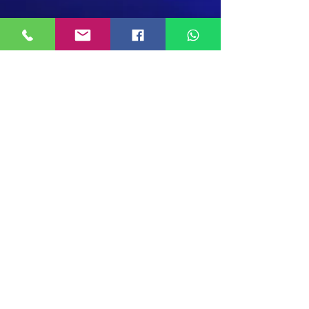
Show More
Rua Natal Pigassi, N°582, Jardim
Celeste - São Paulo - SP, CEP
05527-
000
Do Not Sell My Personal Information